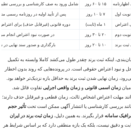
اظهارنامه
۱۵ تا ۶۰ روز
شامل ورود به صف کارشناسی و بررسی تطبیق 
نوبت اول
۷ تا ۱۰ روز
پس از تأیید اولیه در روزنامه رسمی من
 اعتراض
۱ ماه (ثابت)
دوره قانونی (غیرقابل حذف) برای اعترا
نوبت دوم
۲۰ تا ۳۰ روز
در صورت نبود اعتراض انجام می
ثبت برند
۱۰ تا ۲۰ روز
بارگذاری و صدور سند نهایی در سا
ن‌بندی، اینکه ثبت برند چقدر طول می‌کشد کاملا وابسته به تکمیل
 و نبود اعتراض حقوقی است. در پرونده‌هایی که روند بدون اخطار
ود، زمان نهایی شدن ثبت برند به حداقل بازه نزدیک‌تر خواهد بود.
 میان
زمان اسمی قانونی
و
زمان واقعی اجرایی
تفاوت قائل شد.
نند مهلت اعتراض اشخاص ثالث، زمان قطعی و غیرقابل حذف دارند؛
انند بررسی کارشناسی یا انتشار آگهی ممکن است تحت
تأثیر حجم
رافیک سامانه
قرار بگیرند. به همین دلیل،
زمان ثبت برند در ایران
ت و دقیق نیست، بلکه یک بازه منطقی دارد که بر اساس شرایط هر