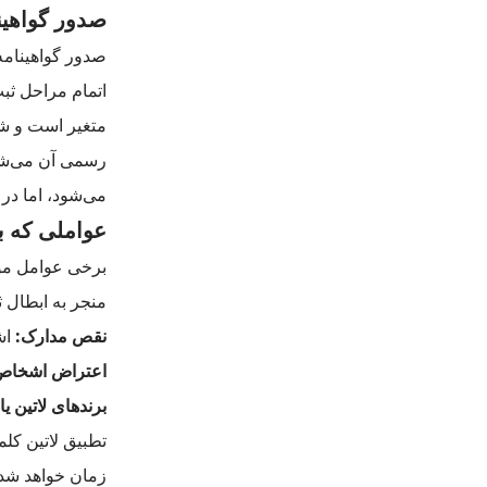
صدور گواهینا
صدور گواهینامه 
اتمام مراحل ثب
متغیر است و شا
رسمی آن می‌شود
می‌شود، اما در
عواملی که ب
برخی عوامل موث
منجر به ابطال ث
نقص مدارک:
اشت
اعتراض اشخاص 
برندهای لاتین یا 
تطبیق لاتین کل
زمان خواهد شد.